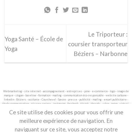
Le Triporteur :
Yoga Santé – École de
coursier transporteur
Yoga
Béziers – Narbonne
Webmarketing - site internet - accompagnement - entreprises - pme - e-commerce - logo - image de
marque - slogan - baseline - formation - mailing - communication éco-responsable - website carbone -
linkedin - Béziers - occitanie - Courchevel - Savoie - presse - publicité - mailing - encart publicitaire -
étude communication - réseaux sociaux - instagram - facebook - tik tok - threads - salon - zoom - virtuel -
webinaire.
Ce site utilise des cookies pour vous offrir une
. L'agence Ocsite Communication est fière de
meilleure expérience de navigation. En
vous proposer un site responsable
naviguant sur ce site, vous acceptez notre