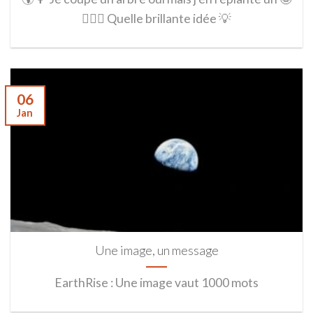
🤦🏼‍♀️ Quelle brillante idée 💡
06
Jan
Une image, un message
EarthRise : Une image vaut 1000 mots