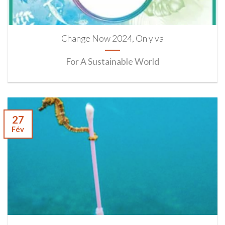
Change Now 2024, On y va
For A Sustainable World
27
Fév