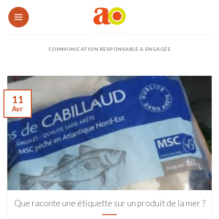
Passer
au
contenu
COMMUNICATION RESPONSABLE & ENGAGÉE
11
Avr
Que raconte une étiquette sur un produit de la mer ?