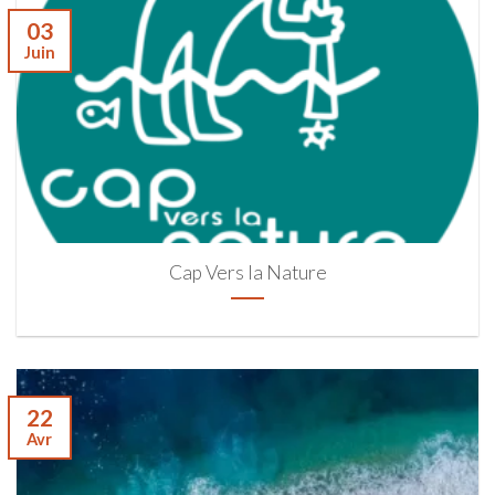
03
Juin
Cap Vers la Nature
22
Avr