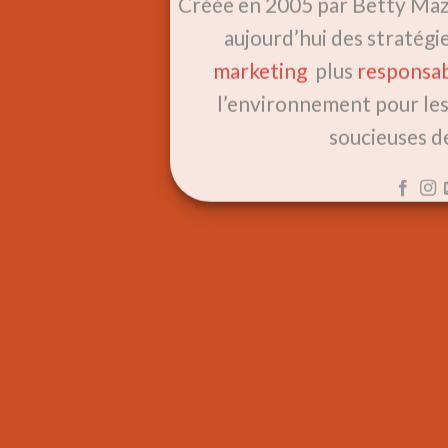
Créée en 2005 par Betty Maz
aujourd’hui des stratégi
marketing
plus
responsa
l’environnement pour les
soucieuses d