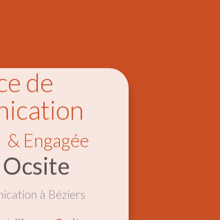
ce de
ication
e & Engagée
 Ocsite
cation à Béziers