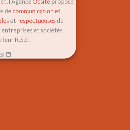
et, l’Agence
Ocsite
propose
es de
communication et
bles
et
respectueuses
de
 entreprises et sociétés
e leur
R.S.E
.