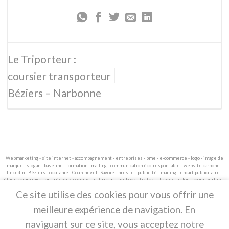
Le Triporteur :
coursier transporteur
Béziers – Narbonne
Webmarketing - site internet - accompagnement - entreprises - pme - e-commerce - logo - image de
marque - slogan - baseline - formation - mailing - communication éco-responsable - website carbone -
linkedin - Béziers - occitanie - Courchevel - Savoie - presse - publicité - mailing - encart publicitaire -
étude communication - réseaux sociaux - instagram - facebook - tik tok - threads - salon - zoom - virtuel -
webinaire.
Ce site utilise des cookies pour vous offrir une
. L'agence Ocsite Communication est fière de
meilleure expérience de navigation. En
vous proposer un site responsable
naviguant sur ce site, vous acceptez notre