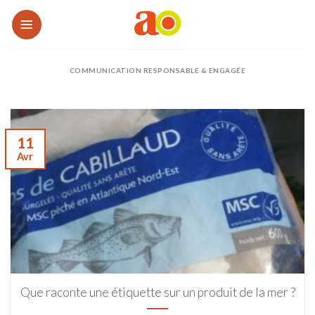
Passer
au
contenu
COMMUNICATION RESPONSABLE & ENGAGÉE
11
Avr
Que raconte une étiquette sur un produit de la mer ?