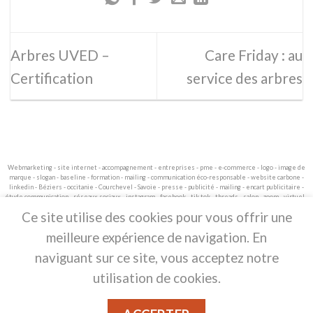
Arbres UVED –
Care Friday : au
Certification
service des arbres
Webmarketing - site internet - accompagnement - entreprises - pme - e-commerce - logo - image de
marque - slogan - baseline - formation - mailing - communication éco-responsable - website carbone -
linkedin - Béziers - occitanie - Courchevel - Savoie - presse - publicité - mailing - encart publicitaire -
étude communication - réseaux sociaux - instagram - facebook - tik tok - threads - salon - zoom - virtuel -
webinaire.
Ce site utilise des cookies pour vous offrir une
. L'agence Ocsite Communication est fière de
meilleure expérience de navigation. En
vous proposer un site responsable
naviguant sur ce site, vous acceptez notre
utilisation de cookies.
Copyright 2026 ©
Agence Ocsite -
Communication - Création Image de marque -