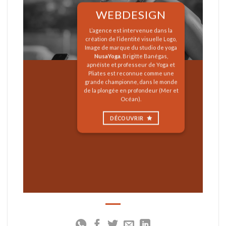
WEBDESIGN
L’agence est intervenue dans la
création de l’identité visuelle Logo,
Image de marque du studio de yoga
NusaYoga
. Brigitte Banégas,
apnéïste et professeur de Yoga et
Pliates est reconnue comme une
grande championne, dans le monde
de la plongée en profondeur (Mer et
Océan).
DÉCOUVRIR