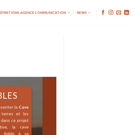
ÉFINITIONS AGENCE COMMUNICATION
NEWS
BLES
ésenter la
Cave
 terres et les
 dans ce projet
tive, la cave
t fidèle à sa