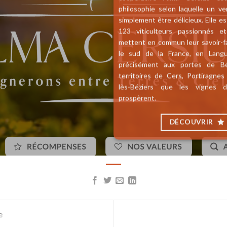
philosophie selon laquelle un ve
simplement être délicieux. Elle 
123 viticulteurs passionnés e
mettent en commun leur savoir-fa
le sud de la France, en Langu
précisément aux portes de Béz
territoires de Cers, Portiragnes
lès-Béziers que les vignes d
prospèrent.
DÉCOUVRIR
e