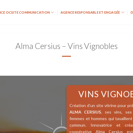
NCE OCSITE COMMUNICATION
AGENCE RESPONSABLE ET ENGAGÉE
D
Alma Cersius – Vins Vignobles
VINS VIGNO
Création d’un site vitrine pour pr
ALMA CERSIUS
, ses vins, ses
femmes et hommes qui tavaillent
commun. Innovatrice et créa
coopérative Alma Cersius es