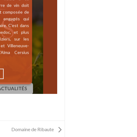
rre de vin doit
est composée de
t engagés qui
ire. C’est dans
edoc, et plus
iers, sur les
 et Villeneuve-
’Alma Cersius
Domaine de Ribaute