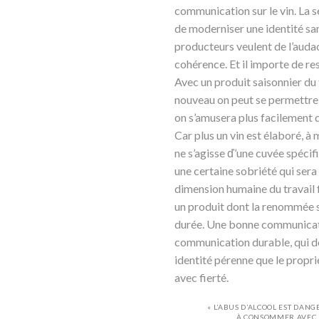
communication sur le vin. La se
de moderniser une identité san
producteurs veulent de l’audac
cohérence. Et il importe de re
Avec un produit saisonnier du 
nouveau on peut se permettre 
on s’amusera plus facilement q
Car plus un vin est élaboré, à m
ne s’agisse ď’une cuvée spécif
une certaine sobriété qui sera
dimension humaine du travail fo
un produit dont la renommée s
durée. Une bonne communicat
communication durable, qui d
identité pérenne que le propri
avec fierté.
« L’ABUS D’ALCOOL EST DAN
À CONSOMMER AVEC 