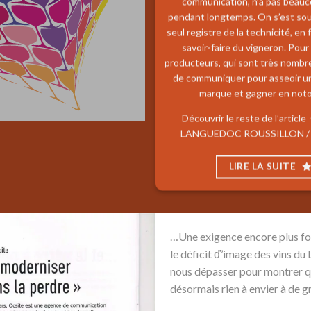
communication, n’a pas beau
pendant longtemps. On s’est sou
seul registre de la technicité, en f
savoir-faire du vigneron. Pour
producteurs, qui sont très nombr
de communiquer pour asseoir u
marque et gagner en not
Découvrir le reste de l’article
LANGUEDOC ROUSSILLON
/
LIRE LA SUITE
…Une exigence encore plus fo
le déficit ď’image des vins du
nous dépasser pour montrer que
désormais rien à envier à de 