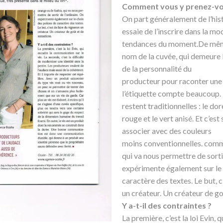
Comment vous y prenez-v
On part généralement de l’hist
essaie de l’inscrire dans la mo
tendances du moment.De même
nom de la cuvée, qui demeure l
de la personnalité du
producteur pour raconter une h
l’étiquette compte beaucoup. L
restent traditionnelles : le doré
rouge et le vert anisé. Et c’est
associer avec des couleurs
moins conventionnelles. comme
qui va nous permettre de sortir
expérimente également sur le 
caractère des textes. Le but, c
un créateur. Un créateur de go
Y a-t-il des contraintes ?
La première, c’est la loi Evin, 