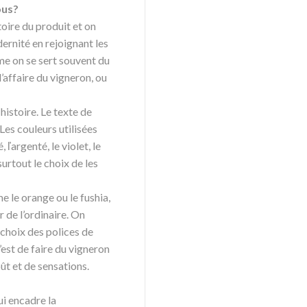
ous?
oire du produit et on
dernité en rejoignant les
 on se sert souvent du
’affaire du vigneron, ou
istoire. Le texte de
es couleurs utilisées
, ľargenté, le violet, le
 surtout le choix de les
 le orange ou le fushia,
 de l’ordinaire. On
choix des polices de
’est de faire du vigneron
ût et de sensations.
qui encadre la