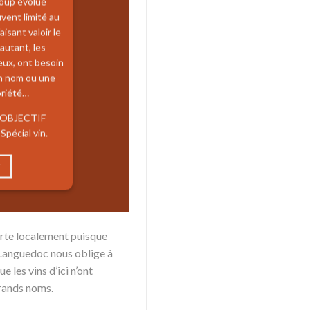
coup évolué
vent limité au
aisant valoir le
 autant, les
eux, ont besoin
n nom ou une
oriété…
OBJECTIF
 Spécial vin.
rte localement puisque
 Languedoc nous oblige à
 les vins d’ici n’ont
grands noms.