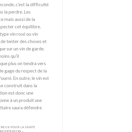
conde, c’est la difficulté
s la perdre. Les
e mais aussi de la
specter cet équllibre.
type vin rosé ou vin
de tenter des choses et
ue sur un vin de garde.
oins qu’il
ique plus on tendra vers
 le gage du respect de la
urni. En outre, le vin est
e construit dans la
ion est donc une
onne à un produit une
étaire saura défendre
GEREUX POUR LA SANTÉ
MODÉRATION »